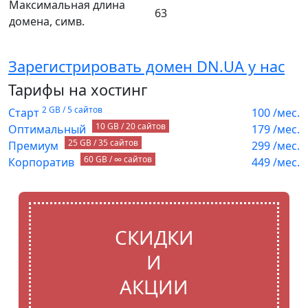
Максимальная длина
63
домена, симв.
Зарегистрировать домен DN.UA у нас
Тарифы на хостинг
2 GB / 5 сайтов
Старт
100
/мес.
10 GB / 20 сайтов
Оптимальный
179
/мес.
25 GB / 35 сайтов
Премиум
299
/мес.
60 GB / ∞ сайтов
Корпоратив
449
/мес.
СКИДКИ
И
АКЦИИ