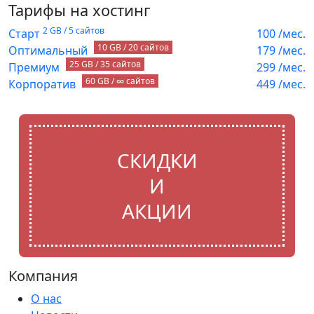
Тарифы на хостинг
2 GB / 5 сайтов
Старт
100
/мес.
10 GB / 20 сайтов
Оптимальный
179
/мес.
25 GB / 35 сайтов
Премиум
299
/мес.
60 GB / ∞ сайтов
Корпоратив
449
/мес.
СКИДКИ
И
АКЦИИ
Компания
О нас