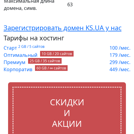
Максимальная длина
63
домена, симв.
Зарегистрировать домен KS.UA у нас
Тарифы на хостинг
2 GB / 5 сайтов
Старт
100
/мес.
10 GB / 20 сайтов
Оптимальный
179
/мес.
25 GB / 35 сайтов
Премиум
299
/мес.
60 GB / ∞ сайтов
Корпоратив
449
/мес.
СКИДКИ
И
АКЦИИ