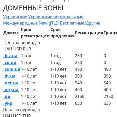
ДОМЕННЫЕ ЗОНЫ
Украинские
Украинские региональные
Международные
New gTLD
Бесплатные/Другие
Срок
Срок
Домен
Регистрация
Транс
регистрации
продления
Цена за период, в
UAH
USD
EUR
.biz.ua
1 год
1 год
250
0
.co.ua
1 год
1 год
250
0
.com.ua
1-10 лет
1-10 лет
490
490
.in.ua
1-10 лет
1-10 лет
390
390
.net.ua
1-10 лет
1-10 лет
540
540
.org.ua
1-10 лет
1-10 лет
400
400
.ua
1-10 лет
1-10 лет
2150
2150
.укр
1-10 лет
1-10 лет
630
630
Цена за период, в
UAH
USD
EUR