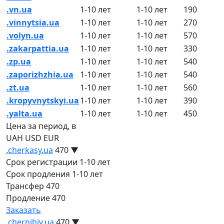
.vn.ua
1-10 лет
1-10 лет
190
.vinnytsia.ua
1-10 лет
1-10 лет
270
.volyn.ua
1-10 лет
1-10 лет
570
.zakarpattia.ua
1-10 лет
1-10 лет
330
.zp.ua
1-10 лет
1-10 лет
540
.zaporizhzhia.ua
1-10 лет
1-10 лет
540
.zt.ua
1-10 лет
1-10 лет
560
.kropyvnytskyi.ua
1-10 лет
1-10 лет
390
.yalta.ua
1-10 лет
1-10 лет
450
Цена за период, в
UAH
USD
EUR
.cherkasy.ua
470
▼
Срок регистрации
1-10 лет
Срок продления
1-10 лет
Трансфер
470
Продление
470
Заказать
.chernihiv.ua
470
▼