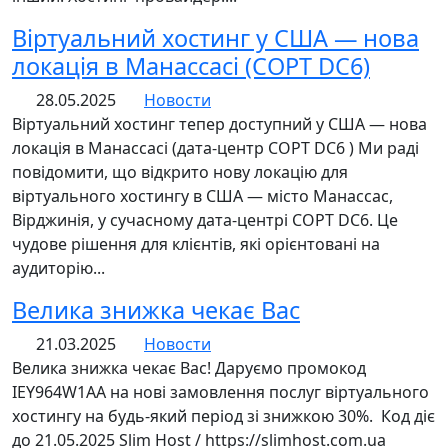
Віртуальний хостинг у США — нова
локація в Манассасі (COPT DC6)
28.05.2025
Новости
Віртуальний хостинг тепер доступний у США — нова
локація в Манассасі (дата-центр COPT DC6 ) Ми раді
повідомити, що відкрито нову локацію для
віртуального хостингу в США — місто Манассас,
Вірджинія, у сучасному дата-центрі COPT DC6. Це
чудове рішення для клієнтів, які орієнтовані на
аудиторію...
Велика знижка чекає Вас
21.03.2025
Новости
Велика знижка чекає Вас! Даруємо промокод
IEY964W1AA на нові замовлення послуг віртуального
хостингу на будь-який період зі знижкою 30%. Код діє
до 21.05.2025 Slim Host / https://slimhost.com.ua