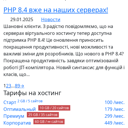
PHP 8.4 вже на наших серверах!
29.01.2025
Новости
Шановні клієнти. З радістю повідомляємо, що на
серверах віртуального хостингу тепер доступна
підтримка PHP 8.4! Це оновлення приносить
покращення продуктивності, нові можливості та
важливі зміни для розробників. Що нового в PHP 8.4?
Покращена продуктивність завдяки оптимізованій
роботі JIT-компілятора. Новий синтаксис для функцій і
класів, що...
1
2
3
…
8
9
→
Тарифы на хостинг
2 GB / 5 сайтов
Старт
100
/мес.
10 GB / 20 сайтов
Оптимальный
179
/мес.
25 GB / 35 сайтов
Премиум
299
/мес.
60 GB / ∞ сайтов
Корпоратив
449
/мес.