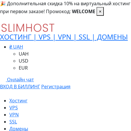
🎉 Дополнительная скидка 10% на виртуальный хостинг
при первом заказе! Промокод:
WELCOME
×
ХОСТИНГ | VPS | VPN | SSL | ДОМЕНЫ
₴ UAH
UAH
USD
EUR
Онлайн чат
ВХОД В БИЛЛИНГ
Регистрация
Хостинг
VPS
VPN
SSL
Домены