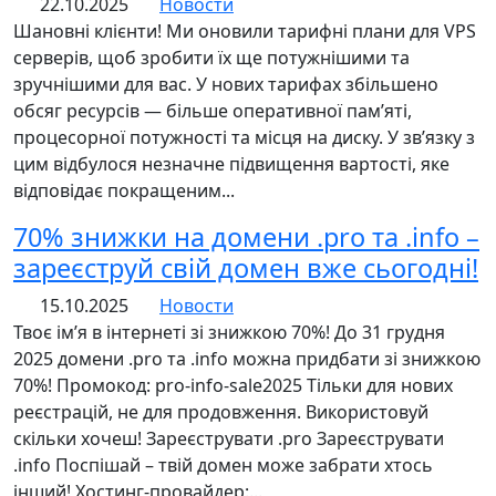
22.10.2025
Новости
Шановні клієнти! Ми оновили тарифні плани для VPS
серверів, щоб зробити їх ще потужнішими та
зручнішими для вас. У нових тарифах збільшено
обсяг ресурсів — більше оперативної пам’яті,
процесорної потужності та місця на диску. У зв’язку з
цим відбулося незначне підвищення вартості, яке
відповідає покращеним...
70% знижки на домени .pro та .info –
зареєструй свій домен вже сьогодні!
15.10.2025
Новости
Твоє ім’я в інтернеті зі знижкою 70%! До 31 грудня
2025 домени .pro та .info можна придбати зі знижкою
70%! Промокод: pro-info-sale2025 Тільки для нових
реєстрацій, не для продовження. Використовуй
скільки хочеш! Зареєструвати .pro Зареєструвати
.info Поспішай – твій домен може забрати хтось
інший! Хостинг-провайдер:...