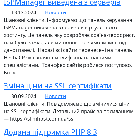
ISPManager виведена з серверів
13.12.2024
Новости
Шановні клієнти. Інформуємо що панель керування
ISPManager виведена з серверів віртуального
хостингу. Це панель яку розробляє країна-террорист,
нам було важко, але ми повністю відмовились від
даної панелі. Наразі всі сайти перенесені на панель
HestiaCP яка значно модифікована нашими
спеціалістами. Трансфер сайтів робився поступово.
Бо їх...
Зміна ціни на SSL сертифікати
30.09.2024
Новости
Шановні клієнти! Повідомляємо що змінилися ціни
на SSL сертифікати. Детальний прайс за посиланням
— https://slimhost.com.ua/ssl
Додана підтримка PHP 8.3