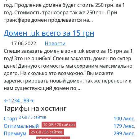
год. Продление домена будет стоить 250 грн. за 1
год. Стоимость трансфера так же 250 грн. При
трансфере домен продлевается на...
Домен .uk всего за 15 грн
17.06.2022
Новости
Спеши заказать домен в зоне .uk всего за 15 грн за 1
год! Это не ошибка! Спеши заказать домен по супер
цене! Данную стоимость мы сохраним максимально
долго. На сколько это возможно.! Вы можете
зарегистрировать новый домен, так же перенести к
нам существующий домен по...
←
1
2
3
4
…
8
9
→
Тарифы на хостинг
2 GB / 5 сайтов
Старт
100
/мес.
10 GB / 20 сайтов
Оптимальный
179
/мес.
25 GB / 35 сайтов
Премиум
299
/мес.