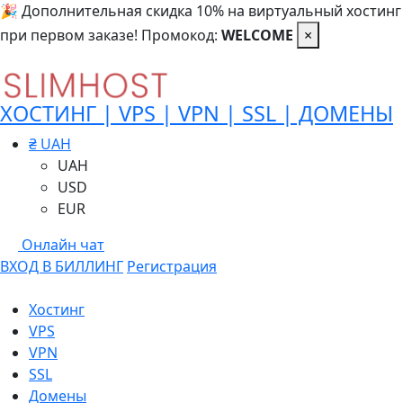
🎉 Дополнительная скидка 10% на виртуальный хостинг
при первом заказе! Промокод:
WELCOME
×
ХОСТИНГ | VPS | VPN | SSL | ДОМЕНЫ
₴ UAH
UAH
USD
EUR
Онлайн чат
ВХОД В БИЛЛИНГ
Регистрация
Хостинг
VPS
VPN
SSL
Домены