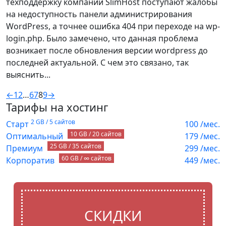
техподдержку компании SlimHost поступают жалобы
на недоступность панели администрирования
WordPress, а точнее ошибка 404 при переходе на wp-
login.php. Было замечено, что данная проблема
возникает после обновления версии wordpress до
последней актуальной. С чем это связано, так
выяснить...
←
1
2
…
6
7
8
9
→
Тарифы на хостинг
2 GB / 5 сайтов
Старт
100
/мес.
10 GB / 20 сайтов
Оптимальный
179
/мес.
25 GB / 35 сайтов
Премиум
299
/мес.
60 GB / ∞ сайтов
Корпоратив
449
/мес.
СКИДКИ