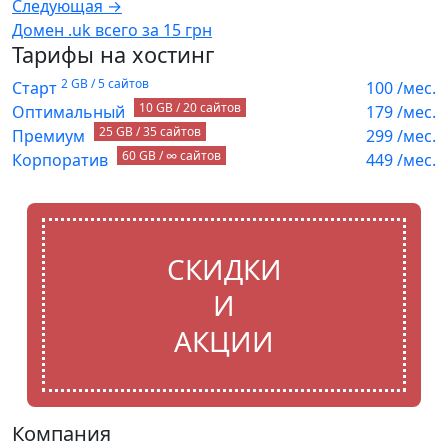
Следующая →
Домен .uk всего за 15 грн
Тарифы на хостинг
2 GB / 5 сайтов
Старт
100
/мес.
10 GB / 20 сайтов
Оптимальный
179
/мес.
25 GB / 35 сайтов
Премиум
299
/мес.
60 GB / ∞ сайтов
Корпоратив
449
/мес.
СКИДКИ
И
АКЦИИ
Компания