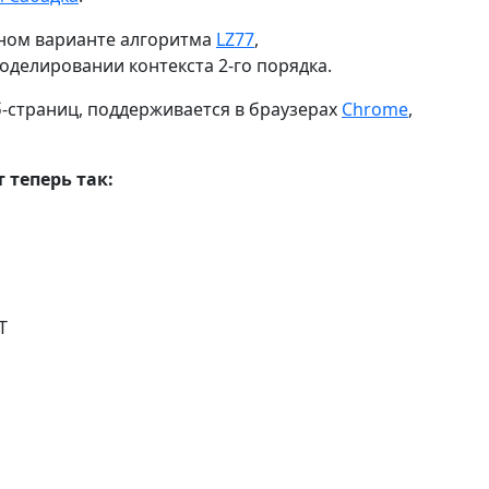
нном варианте алгоритма
LZ77
,
оделировании контекста 2-го порядка.
б-страниц, поддерживается в браузерах
Chrome
,
 теперь так:
T