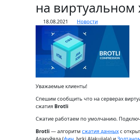
на виртуальном 
18.08.2021
Новости
Уважаемые клиенты!
Спешим сообщить что на серверах вирту
сжатия
Brotli
Сжатие работаем по умолчанию. Подключ
Brotli
— алгоритм
сжатия данных
с откры
Алакуйяла (
фин.
Jyrki Alakuijala
) и
Золтаном