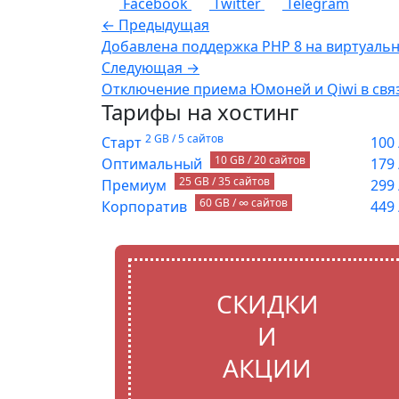
Facebook
Twitter
Telegram
← Предыдущая
Добавлена поддержка PHP 8 на виртуаль
Следующая →
Отключение приема Юмоней и Qiwi в связ
Тарифы на хостинг
2 GB / 5 сайтов
Старт
100
10 GB / 20 сайтов
Оптимальный
179
25 GB / 35 сайтов
Премиум
299
60 GB / ∞ сайтов
Корпоратив
449
СКИДКИ
И
АКЦИИ