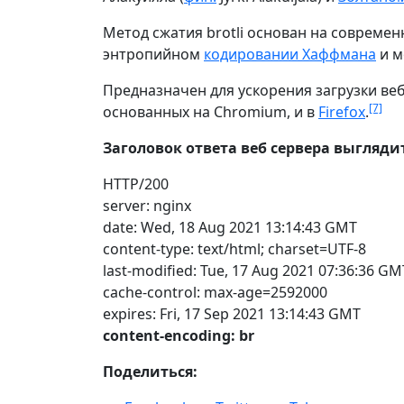
Метод сжатия brotli основан на совреме
энтропийном
кодировании Хаффмана
и м
Предназначен для ускорения загрузки ве
[7]
основанных на Chromium, и в
Firefox
.
Заголовок ответа веб сервера выглядит
HTTP/200
server: nginx
date: Wed, 18 Aug 2021 13:14:43 GMT
content-type: text/html; charset=UTF-8
last-modified: Tue, 17 Aug 2021 07:36:36 GM
cache-control: max-age=2592000
expires: Fri, 17 Sep 2021 13:14:43 GMT
content-encoding: br
Поделиться: