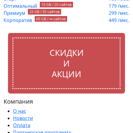
10 GB / 20 сайтов
Оптимальный
179
/мес.
25 GB / 35 сайтов
Премиум
299
/мес.
60 GB / ∞ сайтов
Корпоратив
449
/мес.
СКИДКИ
И
АКЦИИ
Компания
О нас
Новости
Оплата
Партнерская программа