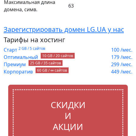
Максимальная длина
63
домена, симв.
Зарегистрировать домен LG.UA у нас
Тарифы на хостинг
2 GB / 5 сайтов
Старт
100
/мес.
10 GB / 20 сайтов
Оптимальный
179
/мес.
25 GB / 35 сайтов
Премиум
299
/мес.
60 GB / ∞ сайтов
Корпоратив
449
/мес.
СКИДКИ
И
АКЦИИ