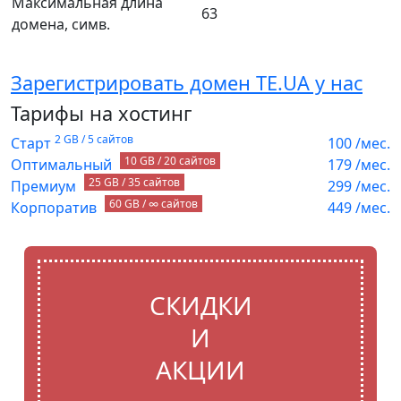
Максимальная длина
63
домена, симв.
Зарегистрировать домен TE.UA у нас
Тарифы на хостинг
2 GB / 5 сайтов
Старт
100
/мес.
10 GB / 20 сайтов
Оптимальный
179
/мес.
25 GB / 35 сайтов
Премиум
299
/мес.
60 GB / ∞ сайтов
Корпоратив
449
/мес.
СКИДКИ
И
АКЦИИ