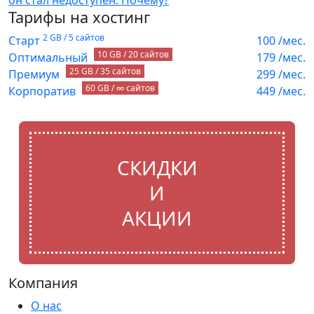
Тарифы на хостинг
2 GB / 5 сайтов
Старт
100
/мес.
10 GB / 20 сайтов
Оптимальный
179
/мес.
25 GB / 35 сайтов
Премиум
299
/мес.
60 GB / ∞ сайтов
Корпоратив
449
/мес.
СКИДКИ
И
АКЦИИ
Компания
О нас