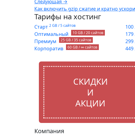
Следующая →
Как включить gzip сжатие и кратно ускори
Тарифы на хостинг
2 GB / 5 сайтов
Старт
100
10 GB / 20 сайтов
Оптимальный
179
25 GB / 35 сайтов
Премиум
299
60 GB / ∞ сайтов
Корпоратив
449
СКИДКИ
И
АКЦИИ
Компания