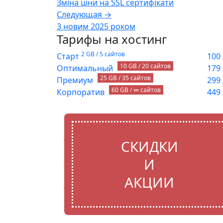
Зміна ціни на SSL сертифікати
Следующая →
З новим 2025 роком
Тарифы на хостинг
2 GB / 5 сайтов
Старт
100
10 GB / 20 сайтов
Оптимальный
179
25 GB / 35 сайтов
Премиум
299
60 GB / ∞ сайтов
Корпоратив
449
СКИДКИ
И
АКЦИИ