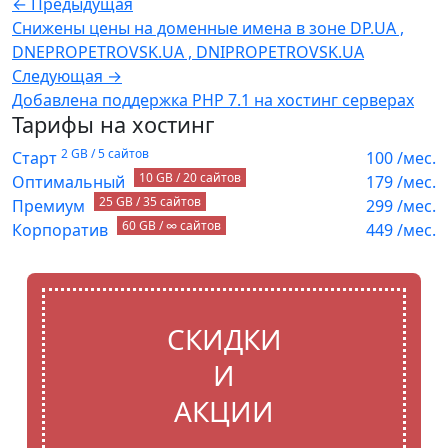
← Предыдущая
Снижены цены на доменные имена в зоне DP.UA ,
DNEPROPETROVSK.UA , DNIPROPETROVSK.UA
Следующая →
Добавлена поддержка PHP 7.1 на хостинг серверах
Тарифы на хостинг
2 GB / 5 сайтов
Старт
100
/мес.
10 GB / 20 сайтов
Оптимальный
179
/мес.
25 GB / 35 сайтов
Премиум
299
/мес.
60 GB / ∞ сайтов
Корпоратив
449
/мес.
СКИДКИ
И
АКЦИИ