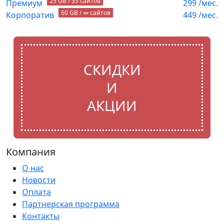
25 GB / 35 сайтов
Премиум
299
/мес.
60 GB / ∞ сайтов
Корпоратив
449
/мес.
СКИДКИ
И
АКЦИИ
Компания
О нас
Новости
Оплата
Партнерская программа
Контакты