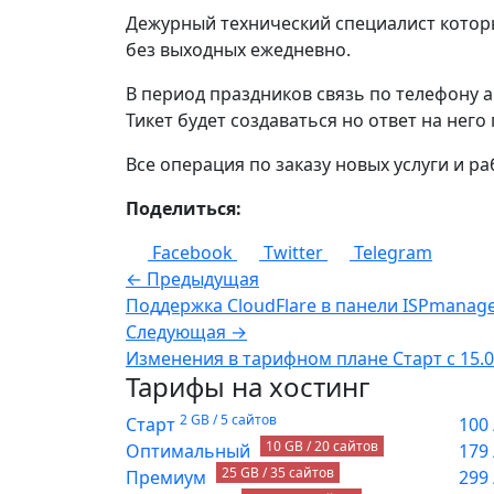
Дежурный технический специалист котор
без выходных ежедневно.
В период праздников связь по телефону а
Тикет будет создаваться но ответ на него
Все операция по заказу новых услуги и р
Поделиться:
Facebook
Twitter
Telegram
← Предыдущая
Поддержка CloudFlare в панели ISPmanag
Следующая →
Изменения в тарифном плане Старт с 15.0
Тарифы на хостинг
2 GB / 5 сайтов
Старт
100
10 GB / 20 сайтов
Оптимальный
179
25 GB / 35 сайтов
Премиум
299