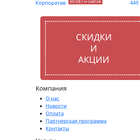
60 GB / ∞ сайтов
Корпоратив
449
СКИДКИ
И
АКЦИИ
Компания
О нас
Новости
Оплата
Партнерская программа
Контакты